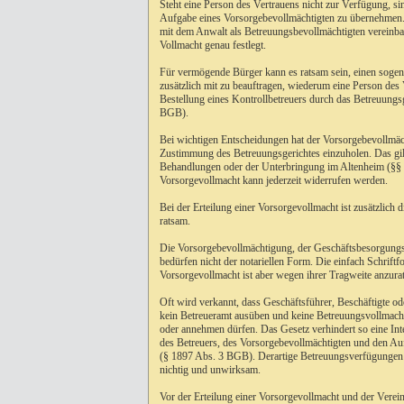
Steht eine Person des Vertrauens nicht zur Verfügung, si
Aufgabe eines Vorsorgebevollmächtigten zu übernehmen.
mit dem Anwalt als Betreuungsbevollmächtigten vereinba
Vollmacht genau festlegt.
Für vermögende Bürger kann es ratsam sein, einen sogen
zusätzlich mit zu beauftragen, wiederum eine Person des 
Bestellung eines Kontrollbetreuers durch das Betreuungs
BGB).
Bei wichtigen Entscheidungen hat der Vorsorgebevollmä
Zustimmung des Betreuungsgerichtes einzuholen. Das gilt
Behandlungen oder der Unterbringung im Altenheim (§§
Vorsorgevollmacht kann jederzeit widerrufen werden.
Bei der Erteilung einer Vorsorgevollmacht ist zusätzlich 
ratsam.
Die Vorsorgebevollmächtigung, der Geschäftsbesorgungs
bedürfen nicht der notariellen Form. Die einfach Schriftf
Vorsorgevollmacht ist aber wegen ihrer Tragweite anzura
Oft wird verkannt, dass Geschäftsführer, Beschäftigte od
kein Betreueramt ausüben und keine Betreuungsvollmach
oder annehmen dürfen. Das Gesetz verhindert so eine In
des Betreuers, des Vorsorgebevollmächtigten und den A
(§ 1897 Abs. 3 BGB). Derartige Betreuungsverfügungen
nichtig und unwirksam.
Vor der Erteilung einer Vorsorgevollmacht und der Verei