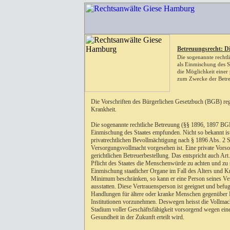
Betreuungsrecht: Di
Die sogenannte rechtl
als Einmischung des S
die Möglichkeit einer
zum Zwecke der Betr
Die Vorschriften des Bürgerlichen Gesetzbuch (BGB) rege
Krankheit.
Die sogenannte rechtliche Betreuung (§§ 1896, 1897 BGB
Einmischung des Staates empfunden. Nicht so bekannt ist
privatrechtlichen Bevollmächtigung nach § 1896 Abs. 2 S
Versorgungsvollmacht vorgesehen ist. Eine private Vorso
gerichtlichen Betreuerbestellung. Das entspricht auch Art
Pflicht des Staates die Menschenwürde zu achten und zu 
Einmischung staatlicher Organe im Fall des Alters und Kr
Minimum beschränken, so kann er eine Person seines Ver
ausstatten. Diese Vertrauensperson ist geeignet und befug
Handlungen für ältere oder kranke Menschen gegenüber
Institutionen vorzunehmen. Deswegen heisst die Vollmach
Stadium voller Geschäftsfähigkeit vorsorgend wegen ein
Gesundheit in der Zukunft erteilt wird.